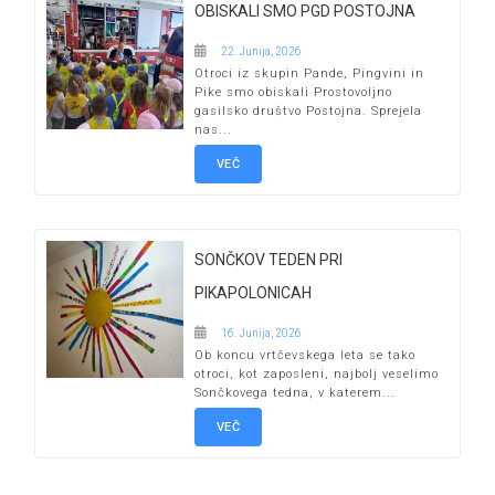
OBISKALI SMO PGD POSTOJNA
22. Junija, 2026
Otroci iz skupin Pande, Pingvini in
Pike smo obiskali Prostovoljno
gasilsko društvo Postojna. Sprejela
nas...
VEČ
SONČKOV TEDEN PRI
PIKAPOLONICAH
16. Junija, 2026
Ob koncu vrtčevskega leta se tako
otroci, kot zaposleni, najbolj veselimo
Sončkovega tedna, v katerem...
VEČ