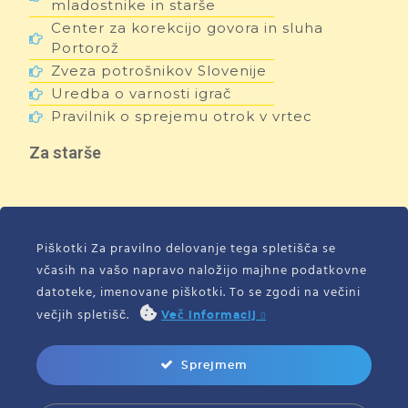
mladostnike in starše
Center za korekcijo govora in sluha
Portorož
Zveza potrošnikov Slovenije
Uredba o varnosti igrač
Pravilnik o sprejemu otrok v vrtec
Za starše
Vloga za vpis otroka v vrtec
Izpis otroka iz vrtca
Piškotki Za pravilno delovanje tega spletišča se
Začasni izpis otroka iz vrtca
včasih na vašo napravo naložijo majhne podatkovne
Prošnja za ponovno obiskovanje vrtca
datoteke, imenovane piškotki. To se zgodi na večini
Izjava staršev za prevzem otroka iz vrtca
večjih spletišč.
Več informacij
Vpis otroka v Cicibanove urice
Izjava staršev, da izvajalcu dodatne
Sprejmem
dejavnosti dovolijo prevzem otroka
Soglasje za udeležbo otroka v