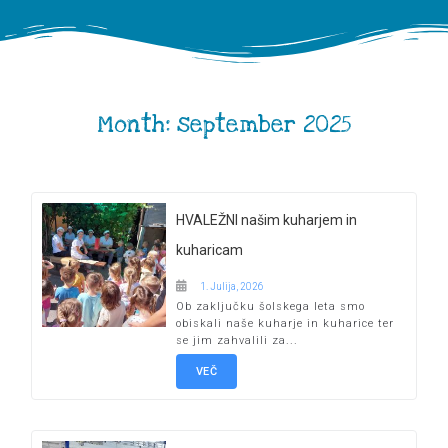
Month:
september 2025
HVALEŽNI našim kuharjem in
kuharicam
1. Julija, 2026
Ob zaključku šolskega leta smo
obiskali naše kuharje in kuharice ter
se jim zahvalili za...
VEČ