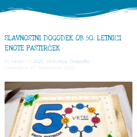
SLAVNOSTNI DOGODEK OB 50. LETNICI
ENOTE PASTIRČEK
By
tanja
V
2025
,
Doživetja
,
Dogodki
Objavljeno
27. novembra, 2025