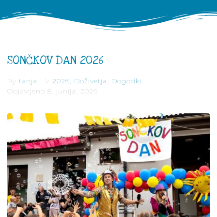
SONČKOV DAN 2026
By
tanja
V
2026
,
Doživetja
,
Dogodki
Objavljeno
8. junija, 2026