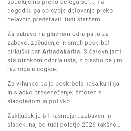
sodelujemo preko celega šol.l., na
dogodku pa so svoje delovanje preko
delavnic predstavili tudi staršem.
Za zabavo na glavnem odru pa je za
zabavo, začudenje in smeh poskrbel
cirkuški par
Arbadakarba.
S čarovnijami
sta otrokom odprla usta, z glasbo pa jim
razmigala nogice.
Za vrhunec pa je poskrbela naša kuhinja
in sladko presenečenje; šmoren s
sladoledom in polivko.
Zaključek je bil nasmejan, zabaven in
sladek. naj bo tudi poletje 2026 takšno…