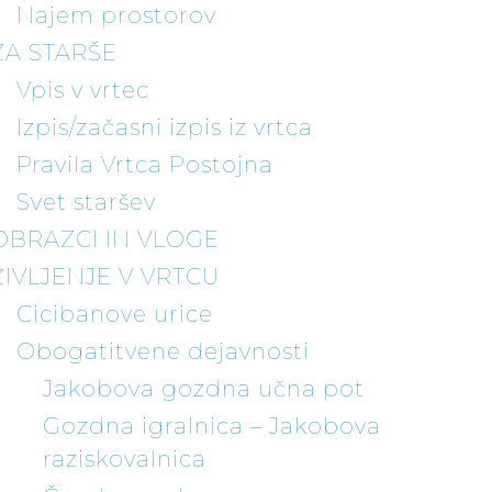
Najem prostorov
ZA STARŠE
Vpis v vrtec
Izpis/začasni izpis iz vrtca
Pravila Vrtca Postojna
Svet staršev
OBRAZCI IN VLOGE
ŽIVLJENJE V VRTCU
Cicibanove urice
Obogatitvene dejavnosti
Jakobova gozdna učna pot
Gozdna igralnica – Jakobova
raziskovalnica