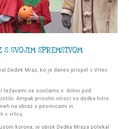
Z S SVOJIM SPREMSTVOM
eval Dedek Mraz, ko je danes prispel v Vrtec
imi težavami se soočamo v dolini pod
ostilo. Ampak prisotni otroci so dedka hitro
nasmeh na obraz s pesmicami in
i v vrtcu.
irusom korona, je obisk Dedka Mraza potekal