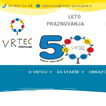
05 850 24 38
tajnistvo@vrtec-postojna.si
LETO
PRAZNOVANJA
O VRTCU
ZA STARŠE
OBRAZCI