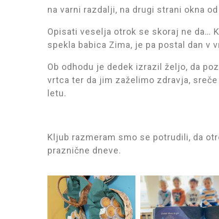
na varni razdalji, na drugi strani okna od 
Opisati veselja otrok se skoraj ne da… Ko
spekla babica Zima, je pa postal dan v v
Ob odhodu je dedek izrazil željo, da po
vrtca ter da jim zaželimo zdravja, sreče
letu.
Kljub razmeram smo se potrudili, da ot
praznične dneve.