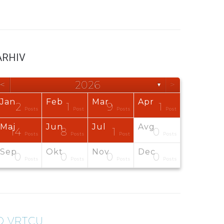
ARHIV
<
2026
>
▼
Jan
Feb
Mar
Apr
2
1
9
1
Posts
Post
Posts
Post
Maj
Jun
Jul
Avg
14
8
1
0
Posts
Posts
Post
Posts
Sep
Okt
Nov
Dec
0
0
0
0
Posts
Posts
Posts
Posts
O VRTCU