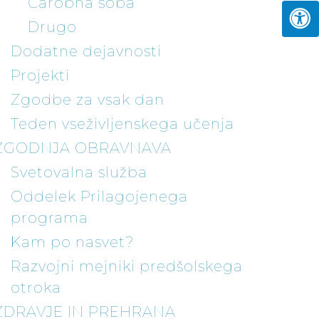
Čarobna soba
Drugo
Dodatne dejavnosti
Projekti
Zgodbe za vsak dan
Teden vseživljenskega učenja
ZGODNJA OBRAVNAVA
Svetovalna služba
Oddelek Prilagojenega
programa
Kam po nasvet?
Razvojni mejniki predšolskega
otroka
ZDRAVJE IN PREHRANA