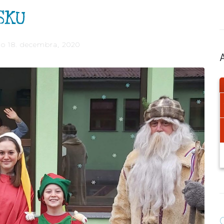
SKU
no
18. decembra, 2020
Jan
Jan
Jan
Jan
Jan
Jan
Jan
Jan
Jan
Jan
Jan
Jan
Feb
Feb
Feb
Feb
Feb
Feb
Feb
Feb
Feb
Feb
Feb
Feb
Mar
Mar
Mar
Mar
Mar
Mar
Mar
Mar
Mar
Mar
Mar
Mar
Apr
Apr
Apr
Apr
Apr
Apr
Apr
Apr
Apr
Apr
Apr
Apr
4
0
0
3
2
2
3
2
1
1
1
1
0
4
0
0
0
0
0
2
2
2
5
1
10
10
4
0
0
6
5
2
7
2
1
1
13
12
8
8
4
0
9
7
3
2
3
1
Posts
Posts
Posts
Posts
Posts
Posts
Posts
Posts
Post
Post
Post
Post
Posts
Posts
Posts
Posts
Posts
Posts
Posts
Posts
Posts
Posts
Posts
Post
Posts
Posts
Posts
Posts
Posts
Posts
Posts
Posts
Posts
Posts
Post
Post
Posts
Posts
Posts
Posts
Posts
Posts
Posts
Posts
Posts
Posts
Posts
Post
Maj
Maj
Maj
Maj
Maj
Maj
Maj
Maj
Maj
Maj
Maj
Maj
Jun
Jun
Jun
Jun
Jun
Jun
Jun
Jun
Jun
Jun
Jun
Jun
Jul
Jul
Jul
Jul
Jul
Jul
Jul
Jul
Jul
Jul
Jul
Jul
Avg
Avg
Avg
Avg
Avg
Avg
Avg
Avg
Avg
Avg
Avg
Avg
10
13
12
4
0
4
0
7
2
3
2
1
19
4
8
4
0
6
7
2
7
7
1
1
0
0
4
0
0
0
0
0
2
2
1
1
0
0
0
0
0
0
0
2
2
1
1
1
Posts
Posts
Posts
Posts
Posts
Posts
Posts
Posts
Posts
Posts
Posts
Post
Posts
Posts
Posts
Posts
Posts
Posts
Posts
Posts
Posts
Posts
Post
Post
Posts
Posts
Posts
Posts
Posts
Posts
Posts
Posts
Posts
Posts
Post
Post
Posts
Posts
Posts
Posts
Posts
Posts
Posts
Posts
Posts
Post
Post
Post
Sep
Sep
Sep
Sep
Sep
Sep
Sep
Sep
Sep
Sep
Sep
Sep
Okt
Okt
Okt
Okt
Okt
Okt
Okt
Okt
Okt
Okt
Okt
Okt
Nov
Nov
Nov
Nov
Nov
Nov
Nov
Nov
Nov
Nov
Nov
Nov
Dec
Dec
Dec
Dec
Dec
Dec
Dec
Dec
Dec
Dec
Dec
Dec
4
0
0
0
0
0
2
2
7
3
1
1
12
4
4
0
0
6
3
3
5
3
3
1
4
4
4
0
6
3
5
5
3
5
2
5
13
8
11
11
4
6
6
7
3
5
1
1
Posts
Posts
Posts
Posts
Posts
Posts
Posts
Posts
Posts
Posts
Post
Post
Posts
Posts
Posts
Posts
Posts
Posts
Posts
Posts
Posts
Posts
Posts
Post
Posts
Posts
Posts
Posts
Posts
Posts
Posts
Posts
Posts
Posts
Posts
Posts
Posts
Posts
Posts
Posts
Posts
Posts
Posts
Posts
Posts
Posts
Post
Post