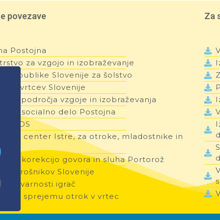
e povezave
Za 
na Postojna
V
trstvo za vzgojo in izobraževanje
I
 Republike Slovenije za šolstvo
Z
ost vrtcev Slovenije
isi s področja vzgoje in izobraževanja
I
r za socialno delo Postojna
V
tvo SOS
I
valni center Istre, za otroke, mladostnike in
e
r za korekcijo govora in sluha Portorož
V
 potrošnikov Slovenije
a o varnosti igrač
lnik o sprejemu otrok v vrtec