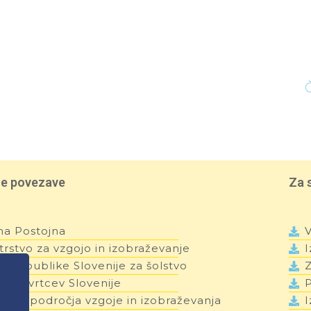
e povezave
Za 
na Postojna
V
trstvo za vzgojo in izobraževanje
I
 Republike Slovenije za šolstvo
Z
ost vrtcev Slovenije
isi s področja vzgoje in izobraževanja
I