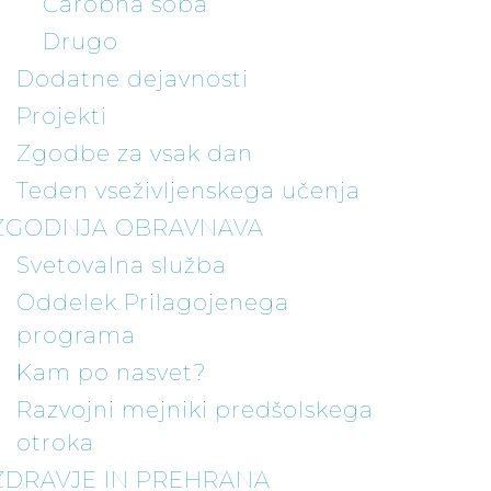
Čarobna soba
Drugo
Dodatne dejavnosti
Projekti
Zgodbe za vsak dan
Teden vseživljenskega učenja
ZGODNJA OBRAVNAVA
Svetovalna služba
Oddelek Prilagojenega
programa
Kam po nasvet?
Razvojni mejniki predšolskega
otroka
ZDRAVJE IN PREHRANA