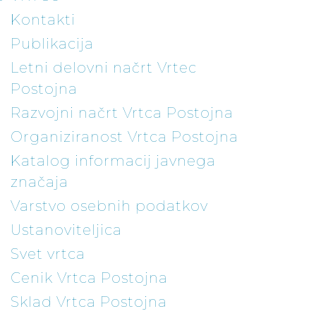
Kontakti
Publikacija
Letni delovni načrt Vrtec
Postojna
Razvojni načrt Vrtca Postojna
Organiziranost Vrtca Postojna
Katalog informacij javnega
značaja
Varstvo osebnih podatkov
Ustanoviteljica
Svet vrtca
Cenik Vrtca Postojna
Sklad Vrtca Postojna