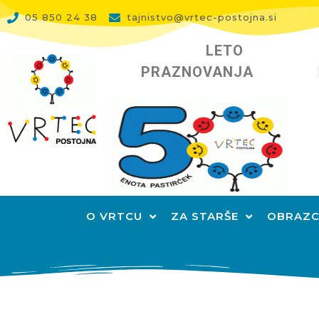
05 850 24 38
tajnistvo@vrtec-postojna.si
LETO
PRAZNOVANJA
O VRTCU
ZA STARŠE
OBRAZCI