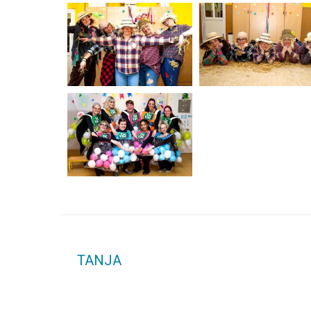
TANJA